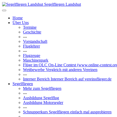
Segelfliegen Landshut
Home
Über Uns
Termine
Geschichte
---
Vorstandschaft
Fluglehrer
---
Flugzeuge
Maschinenpark
Flüge im OLC
On-Line Contest (www.online-contest.or
Wettbewerbe
Vergleich mit anderen Vereinen
---
Interner Bereich
Interner Bereich auf vereinsflieger.de
Segelfliegen
Mehr zum Segelfliegen
---
Ausbildung Segelflug
Ausbildung Motorsegler
---
Schnupperkurs
Segelfliegen einfach mal ausprobieren
---