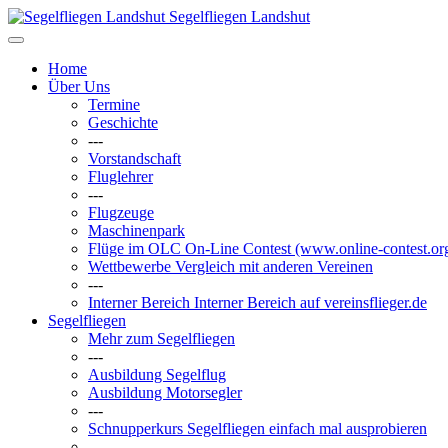
Segelfliegen Landshut
Home
Über Uns
Termine
Geschichte
---
Vorstandschaft
Fluglehrer
---
Flugzeuge
Maschinenpark
Flüge im OLC
On-Line Contest (www.online-contest.or
Wettbewerbe
Vergleich mit anderen Vereinen
---
Interner Bereich
Interner Bereich auf vereinsflieger.de
Segelfliegen
Mehr zum Segelfliegen
---
Ausbildung Segelflug
Ausbildung Motorsegler
---
Schnupperkurs
Segelfliegen einfach mal ausprobieren
---