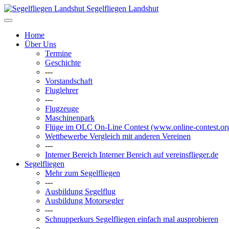
Segelfliegen Landshut
Home
Über Uns
Termine
Geschichte
---
Vorstandschaft
Fluglehrer
---
Flugzeuge
Maschinenpark
Flüge im OLC
On-Line Contest (www.online-contest.or
Wettbewerbe
Vergleich mit anderen Vereinen
---
Interner Bereich
Interner Bereich auf vereinsflieger.de
Segelfliegen
Mehr zum Segelfliegen
---
Ausbildung Segelflug
Ausbildung Motorsegler
---
Schnupperkurs
Segelfliegen einfach mal ausprobieren
---