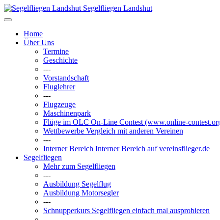
Segelfliegen Landshut
Home
Über Uns
Termine
Geschichte
---
Vorstandschaft
Fluglehrer
---
Flugzeuge
Maschinenpark
Flüge im OLC
On-Line Contest (www.online-contest.or
Wettbewerbe
Vergleich mit anderen Vereinen
---
Interner Bereich
Interner Bereich auf vereinsflieger.de
Segelfliegen
Mehr zum Segelfliegen
---
Ausbildung Segelflug
Ausbildung Motorsegler
---
Schnupperkurs
Segelfliegen einfach mal ausprobieren
---