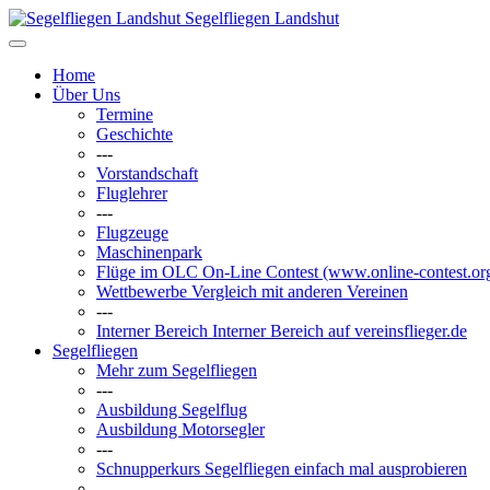
Segelfliegen Landshut
Home
Über Uns
Termine
Geschichte
---
Vorstandschaft
Fluglehrer
---
Flugzeuge
Maschinenpark
Flüge im OLC
On-Line Contest (www.online-contest.or
Wettbewerbe
Vergleich mit anderen Vereinen
---
Interner Bereich
Interner Bereich auf vereinsflieger.de
Segelfliegen
Mehr zum Segelfliegen
---
Ausbildung Segelflug
Ausbildung Motorsegler
---
Schnupperkurs
Segelfliegen einfach mal ausprobieren
---